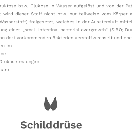
Fruktose bzw. Glukose in Wasser aufgelöst und von der Pa
gt wird dieser Stoff nicht bzw. nur teil­weise vom Körper 
Wasser­stoff) freigesetzt, welches in der Aus­atem­luft mit
 eines „small intestinal bacterial overgrowth“ (SIBO; Dünn­
 dort vorkommenden Bakterien verstoff­wech­selt und eben
gen im
ine
 Glukosetestungen
nuten
Schilddrüse