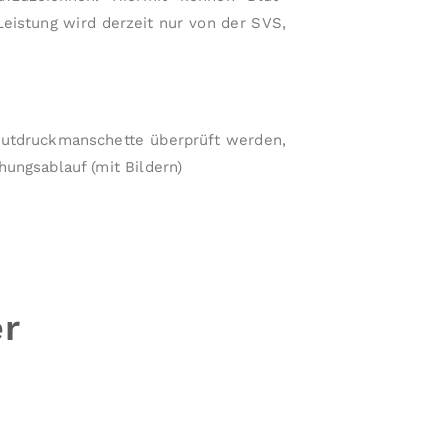
r
eistung wird derzeit nur von der SVS,
e
M
e
di
zi
Blutdruckmanschette überprüft werden,
n
hungs­ablauf (mit Bildern)
u
n
d
bi
e
t
er
e
t
Ih
n
e