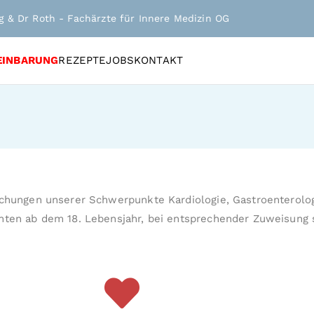
gg & Dr Roth - Fachärzte für Innere Medizin OG
EINBARUNG
REZEPTE
JOBS
KONTAKT
suchungen unserer Schwerpunkte Kardiologie, Gastroenterolo
enten ab dem 18. Lebensjahr, bei entsprechender Zuweisung