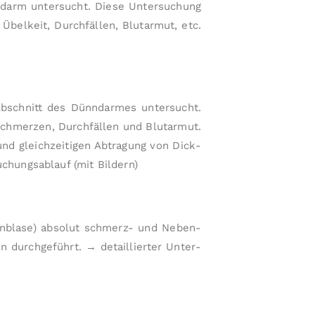
n
erdarm untersucht. Diese Untersuchung
f
belkeit, Durch­fällen, Blutarmut, etc.
ol
g
e
n
Abschnitt des Dünn­darmes untersucht.
d
chmerzen, Durch­fällen und Blut­armut.
e
und gleich­zeitigen Abtragung von Dick­
U
n
uchungs­ablauf (mit Bildern)
t
e
r
arnblase) absolut schmerz- und Neben­
s
den durchgeführt.
→ detaillierter Unter­
u
c
h
u