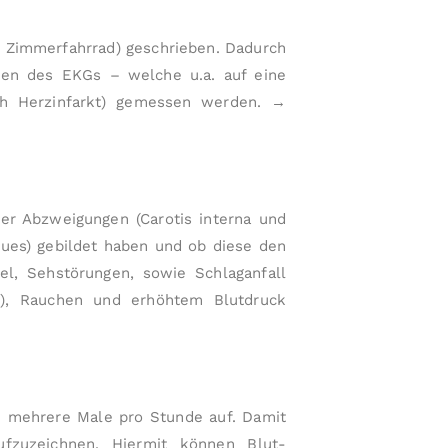
p
p
Zimmer­fahr­rad) geschrieben. Dadurch
e
ngen des EKGs – welche u.a. auf eine
n
ach Herzinfarkt) gemessen werden.
→
o
r
di
n
a
hrer Abzweigungen (Carotis interna und
ti
aques) gebildet haben und ob diese den
o
el, Sehstörungen, sowie Schlaganfall
n
ie), Rauchen und erhöhtem Blutdruck
f
ü
r
In
n
 mehrere Male pro Stunde auf. Damit
e
fzuzeichnen. Hiermit können Blut­