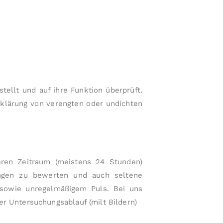
t
lt
e
e
rl
rl
ei
ei
n
n
pl
a
p
t
ellt und auf ihre Funktion überprüft.
la
z
Abklärung von verengten oder undichten
t
si
z
n
d
ei
eren Zeitraum (meistens 24 Stunden)
n
e
ungen zu bewerten und auch seltene
G
 sowie unregelmäßigem Puls. Bei uns
r
er Unter­suchungs­ablauf (milt Bildern)
u