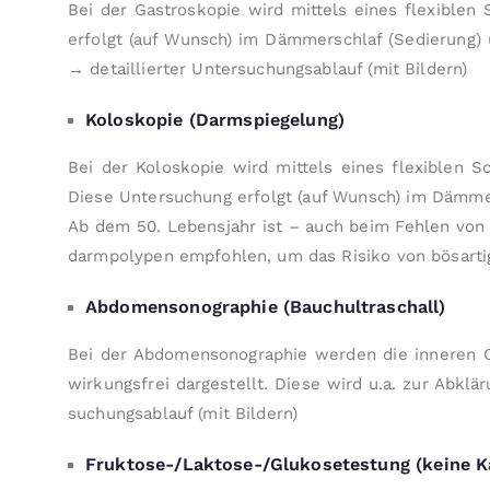
Bei der Gastro­skopie wird mittels eines flexible
erfolgt (auf Wunsch) im Dämmerschlaf (Sedierung) u
→ detaillierter Unter­suchungs­ablauf (mit Bildern)
Koloskopie (Darmspiegelung)
Bei der Koloskopie wird mittels eines flexiblen 
Diese Unter­suchung erfolgt (auf Wunsch) im Dämmer­
Ab dem 50. Lebens­­jahr ist – auch beim Fehlen von B
darm­polypen em­pfohlen, um das Risiko von bös­artig
Abdomensonographie (Bauchultraschall)
Bei der Abdomen­sonographie werden die inneren Or
wirkungs­frei dar­gestellt. Diese wird u.a. zur Ab
suchungs­ablauf (mit Bildern)
Fruktose-/Laktose-/Glukosetestung (keine K