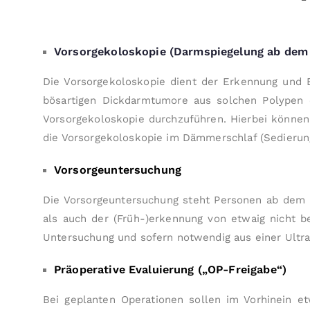
Vorsorgekoloskopie (Darmspiegelung ab dem 
Die Vorsorgekoloskopie dient der Er­kennung und 
bösartigen Dick­darm­tumore aus solchen Polypen
Vorsorgekoloskopie durch­zu­führen. Hierbei könne
die Vorsorge­koloskopie im Dämmerschlaf (Sedierun
Vorsorgeuntersuchung
Die Vorsorgeuntersuchung steht Personen ab dem vo
als auch der (Früh-)erkennung von etwaig nicht bek
Untersuchung und sofern not­wendig aus einer Ultra­s
Präoperative Evaluierung („OP-Freigabe“)
Bei geplanten Operationen sollen im Vor­hinein et