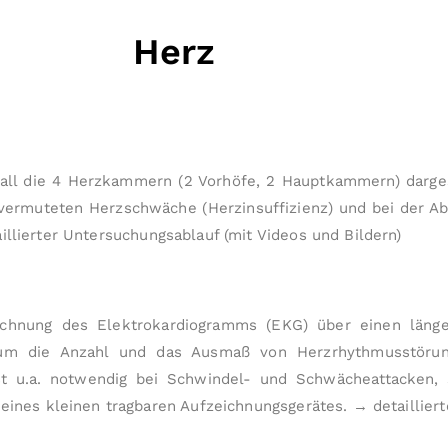
Herz
all die 4 Herzkammern (2 Vorhöfe, 2 Hauptkammern) dargest
ner vermuteten Herzschwäche (Herzinsuffizienz) und bei der 
illierter Unter­suchungs­ablauf (mit Videos und Bildern)
ichnung des Elektrokardiogramms (EKG) über einen läng
 um die Anzahl und das Ausmaß von Herz­rhythmus­stör
st u.a. notwendig bei Schwindel- und Schwäche­attacken,
 eines kleinen tragbaren Aufzeichnungs­gerätes.
→ detailliert