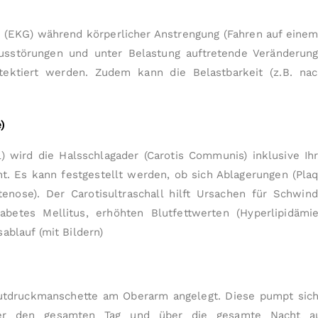
(EKG) während körperlicher An­strengung (Fahren auf einem 
us­störungen und unter Be­lastung auftretende Veränderu
ektiert werden. Zu­dem kann die Belastbarkeit (z.B. n
)
ll) wird die Halsschlagader (Carotis Communis) inklusive I
cht. Es kann festgestellt werden, ob sich Ablagerungen (Pl
nose). Der Carotisultraschall hilft Ursachen für Schwind
iabetes Mellitus, erhöhten Blutfettwerten (Hyperlipidäm
­ablauf (mit Bildern)
utdruckmanschette am Oberarm angelegt. Diese pumpt sich
über den gesamten Tag und über die gesamte Nacht au