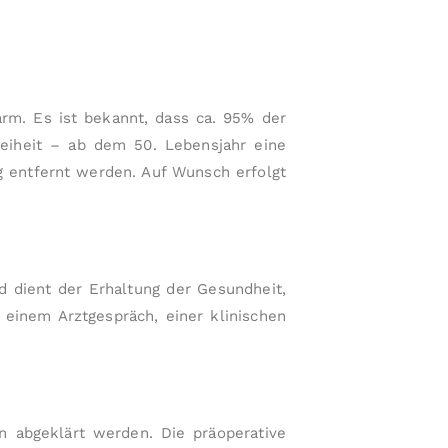
r
a
p
hi
e,
arm. Es ist bekannt, dass ca. 95% der
E
eiheit – ab dem 50. Lebens­jahr eine
c
ng entfernt werden. Auf Wunsch erfolgt
h
o
k
a
r
 dient der Er­haltung der Gesundheit,
di
inem Arzt­gespräch, einer kli­ni­schen
o
g
r
a
n abgeklärt wer­den. Die präoperative
p