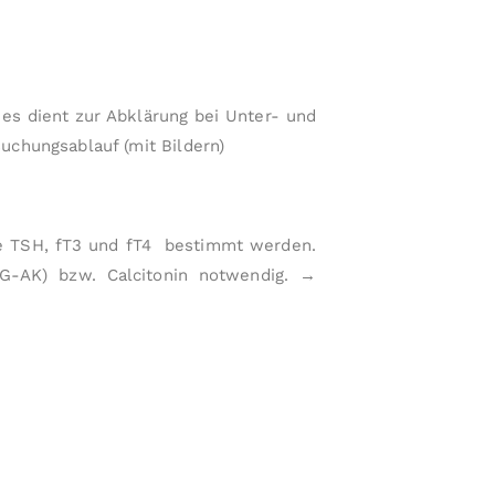
o
s
k
o
ies dient zur Ab­klärung bei Unter- und
pi
suchungs­ablauf (mit Bildern)
e,
A
b
d
ne TSH, fT3 und fT4 bestimmt werden.
o
TG-AK) bzw. Calcitonin notwendig.
→
m
e
n
s
o
n
o
g