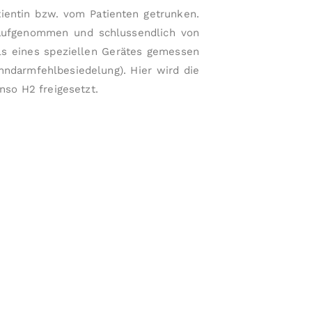
n
tientin bzw. vom Patienten getrunken.
g
auf­ge­nommen und schluss­endlich von
e
tels eines speziellen Ge­rätes gemessen
n
darm­fehl­besie­delung). Hier wird die
a
so H2 freigesetzt.
n:
G
a
s
tr
o
s
k
o
pi
e,
K
ol