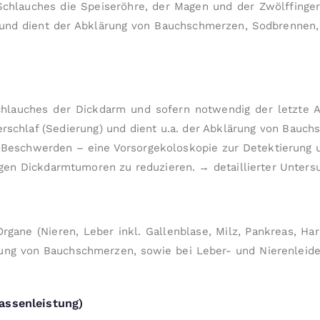
n Schlauches die Speise­röhre, der Magen und der Zwölffing
nd dient der Abklärung von Bauch­schmerzen, Sod­brennen, Ü
Schlauches der Dickdarm und sofern notwendig der letzte 
schlaf (Sedierung) und dient u.a. der Abklärung von Bauch­s
e­schwer­den – eine Vor­sorge­koloskopie zur De­tek­tierung 
en Dick­­darm­­tumoren zu re­duzieren.
→ detaillierter Unter­s
gane (Nieren, Leber inkl. Gallen­blase, Milz, Pankreas, H
klärung von Bauchschmerzen, sowie bei Leber- und Nieren­lei
assenleistung)