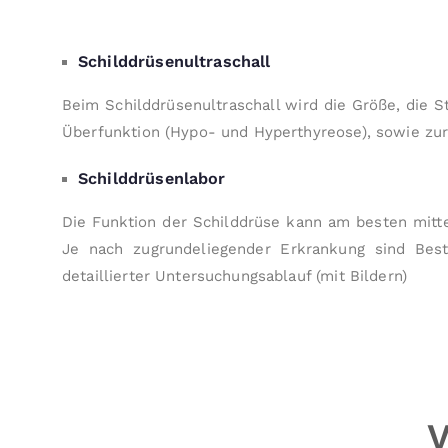
Schilddrüsenultraschall
Beim Schilddrüsenultraschall wird die Größe, die Str
Über­funktion (Hypo- und Hyper­thyreose), sowie zur
Schilddrüsenlabor
Die Funktion der Schild­drüse kann am besten mi
Je nach zu­grunde­liegender Er­krankung sind B
detaillierter Unter­suchungs­ablauf (mit Bildern)
V