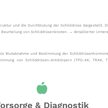
uk­tur und die Durch­blutung der Schild­drüse dargestellt. D
 Beurteilung von Schild­drüsen­knoten.
→ detaillierter Unter­
ttels Blut­abnahme und Be­stimmung der Schilddrüsenhormo
e­stimmung von Schilddrüsen-Antikörpern (TPO-AK, TRAK, 
orsorge & Diagnostik