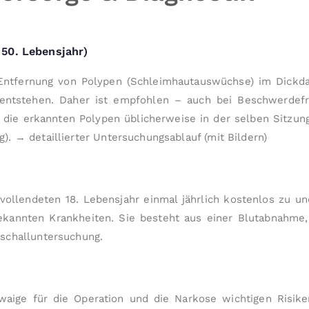
50. Lebensjahr)
Ent­fernung von Polypen (Schleimhaut­auswüchse) im Dickd
 entstehen. Daher ist empfohlen – auch bei Beschwerde­fr
n die erkannten Po­lypen üblicherweise in der selben Sitzu
g).
→ detaillierter Unter­suchungs­ablauf (mit Bildern)
llendeten 18. Lebens­jahr einmal jährlich kostenlos zu und
annten Krank­heiten. Sie besteht aus einer Blut­abnahme, e
chall­­unter­suchung.
waige für die Operation und die Narkose wich­tigen Risike