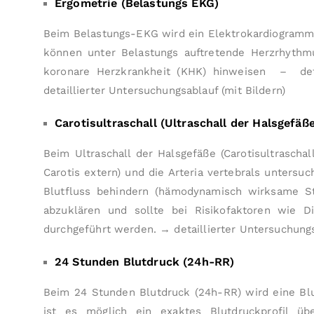
Ergometrie (Belastungs EKG)
Beim Belastungs-EKG wird ein Elektro­kardiogramm 
können unter Belastungs auftretende Herz­rhythm
koronare Herz­krank­heit (KHK) hinweisen – det
detaillierter Unter­suchungs­ablauf (mit Bildern)
Carotisultraschall (Ultraschall der Halsgefäße
Beim Ultraschall der Halsgefäße (Carotisultrascha
Carotis extern) und die Arteria vertebrals untersu
Blutfluss behindern (hämodynamisch wirksame Ste
abzuklären und sollte bei Risikofaktoren wie D
durchgeführt werden.
→ detaillierter Unter­suchungs
24 Stunden Blutdruck (24h-RR)
Beim 24 Stunden Blutdruck (24h-RR) wird eine Bl
ist es möglich ein exaktes Blutdruckprofil 