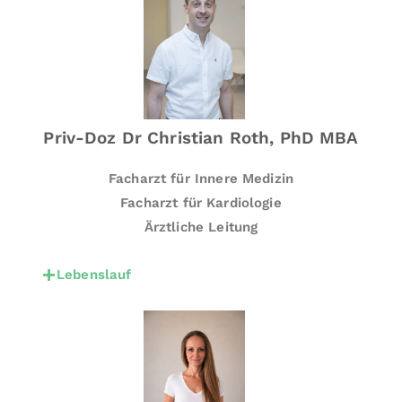
ol
g
e
n
d
e
Priv-Doz Dr Christian Roth, PhD MBA
U
n
Facharzt für Innere Medizin
t
Facharzt für Kardiologie
e
Ärztliche Leitung
r
s
Lebenslauf
u
c
h
u
n
g