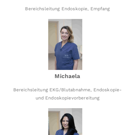
p
Bereichsleitung Endoskopie, Empfang
hi
e,
E
c
h
o
k
a
r
Michaela
di
o
Bereichsleitung EKG/Blutabnahme, Endoskopie-
g
und Endoskopievorbereitung
r
a
p
hi
e,