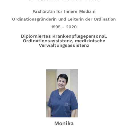
k
o
Fachärztin für Innere Medizin
pi
Ordinationsgründerin und Leiterin der Ordination
e,
1995 - 2020
A
Diplomiertes Krankenpflegepersonal,
b
Ordinationsassistenz, medizinische
Verwaltungsassistenz
d
o
m
e
n
s
o
n
o
g
r
Monika
a