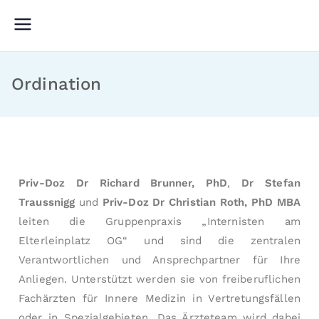
I
D
ie
n
In
t
Ordination
t
e
e
r
r
n
ni
s
s
t
t
Priv-Doz Dr Richard Brunner, PhD
,
Dr Stefan
e
e
Traussnigg
und
Priv-Doz Dr Christian Roth, PhD MBA
n
n
leiten die Gruppenpraxis „Internisten am
a
a
Elterleinplatz OG“ und sind die zentralen
m
Verantwortlichen und Ansprechpartner für Ihre
El
E
Anliegen. Un­ter­stützt werden sie von freiberuflichen
t
lt
Fachärzten für Innere Medizin in Ver­tretungsfällen
e
e
oder in Spezialgebieten. Das Ärzteteam wird dabei