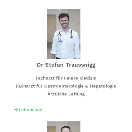
M
e
di
zi
n
u
n
d
bi
Dr Stefan Traussnigg
e
t
Facharzt für Innere Medizin
e
Facharzt für Gastroenterologie & Hepatologie
t
Ärztliche Leitung
Ih
n
Lebenslauf
e
n
f