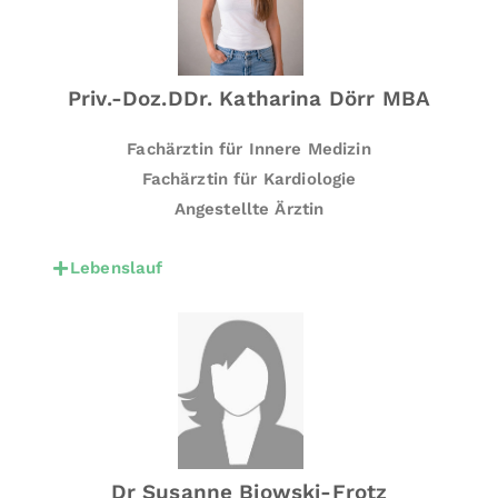
e
n
a
n:
Priv.-Doz.DDr. Katharina Dörr MBA
G
Fachärztin für Innere Medizin
a
s
Fachärztin für Kardiologie
tr
Angestellte Ärztin
o
s
Lebenslauf
k
o
pi
e,
K
ol
o
s
Dr Susanne Biowski-Frotz