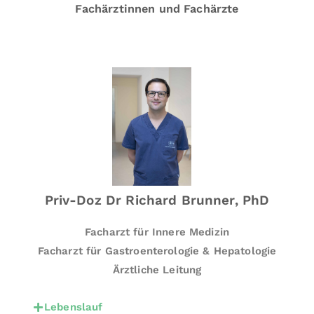
e
Fachärztinnen und Fachärzte
n
o
r
di
n
a
ti
o
n
f
ü
Priv-Doz Dr Richard Brunner, PhD
r
In
Facharzt für Innere Medizin
n
Facharzt für Gastroenterologie & Hepatologie
e
Ärztliche Leitung
r
e
Lebenslauf