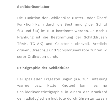
Schilddrüsenlabor
Die Funktion der Schild­drüse (Unter- oder Über
Funk­tion) kann durch die Bestimmung der Schi
fT3 und fT4) im Blut bestimmt werden. Je nach zu
krankung ist die Bestimmung der Schilddrüsen-
TRAK, TG-AK) und Calcitonin sinnvoll. Ärztlic
drüsen­ultra­schall und Schild­drü­sen­labor führen w
serer Ordi­nation durch.
Szintigraphie der Schilddrüse
Bei speziellen Fragestellungen (u.a. zur Einteilun
warme bzw. kalte Knoten) kann es not
Schilddrüsenszintigraphie in einem der Kranke
der radiologischen Institute durch­führen zu las­sen