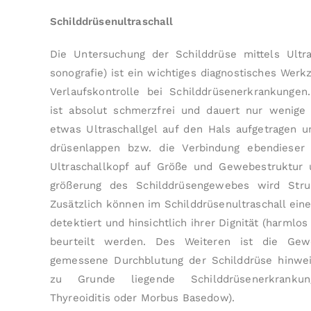
Schilddrüsenultraschall
Die Untersuchung der Schilddrüse mittels Ultras
sono­grafie) ist ein wichtiges diagnostisches Wer
Ver­laufskontrolle bei Schild­drüsen­er­kran­kung
ist absolut schmerzfrei und dauert nur wenige
etwas Ultraschall­gel auf den Hals aufgetragen u
drüsen­lappen bzw. die Ver­bindung eben­diese
Ultra­schallkopf auf Größe und Ge­webe­struktur 
größerung des Schild­drüsen­gewebes wird Str
Zusätzlich können im Schild­drüsen­ultraschall ei­ne
detektiert und hinsichtlich ihrer Dignität (harmlos
beurteilt werden. Des Wei­teren ist die Gew
gemessene Durchblutung der Schild­drüse hinwe
zu Grunde liegende Schild­drüsen­erkranku
Thyreoiditis oder Morbus Basedow).