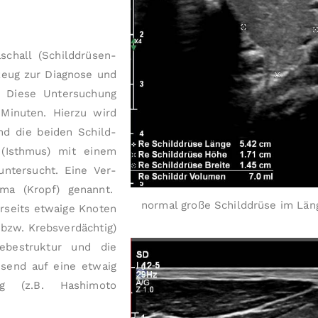
chall (Schild­drüsen­
kzeug zur Diagnose und
en. Diese Untersuchung
 Minuten. Hierzu wird
nd die beiden Schild­
r (Isthmus) mit einem
untersucht. Eine Ver­
uma (Kropf) genannt.
normal große Schilddrüse im Läng
r­seits et­waige Knoten
 bzw. Krebs­verdächtig)
ebestruktur und die
isend auf eine etwaig
ng (z.B. Hashimoto