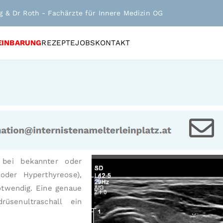
gg & Dr Roth - Fachärzte für Innere Medizin OG
EINBARUNG
REZEPTE
JOBS
KONTAKT
g bei bekannter oder
der Hyper­thyreose),
notwendig. Eine genaue
sen­ultra­schall ein