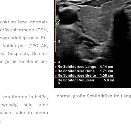
funktion bzw. normale
lddrüsenhormone (TSH,
­grunde­liegender Er­
Anti­körper (TPO-AK,
hes Gespräch, Schild­
ir gerne für Sie in un­­
normal große Schilddrüse im Läng
g von Knoten in heiße,
wendig sein eine
nhäuser oder in einem
.