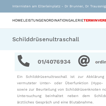
Internisten am Elterleinplatz - Dr Brunner, Dr Traussni
HOME
LEISTUNGEN
ORDINATION
GALERIE
TERMINVER
Schilddrüsenultraschall
01/4076934
Ein Schilddrüsenultraschall ist zur Abklärun
vermuteter Unter- oder Über­funktion (Hypo- o
sowie zur Beurteilung von Schild­drüsen­­knoten 
Untersuchung beinhaltet neben dem Schild­drü
ärztliches Gespräch und eine Blutabnahme.